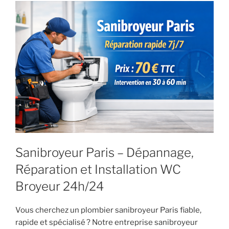
Sanibroyeur Paris – Dépannage,
Réparation et Installation WC
Broyeur 24h/24
Vous cherchez un plombier sanibroyeur Paris fiable,
rapide et spécialisé ? Notre entreprise sanibroyeur