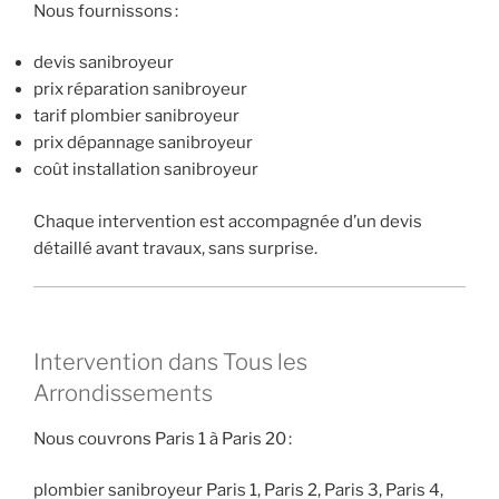
Nous fournissons :
devis sanibroyeur
prix réparation sanibroyeur
tarif plombier sanibroyeur
prix dépannage sanibroyeur
coût installation sanibroyeur
Chaque intervention est accompagnée d’un devis
détaillé avant travaux, sans surprise.
Intervention dans Tous les
Arrondissements
Nous couvrons Paris 1 à Paris 20 :
plombier sanibroyeur Paris 1, Paris 2, Paris 3, Paris 4,