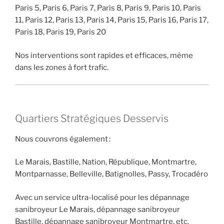
Paris 5, Paris 6, Paris 7, Paris 8, Paris 9, Paris 10, Paris
11, Paris 12, Paris 13, Paris 14, Paris 15, Paris 16, Paris 17,
Paris 18, Paris 19, Paris 20
Nos interventions sont rapides et efficaces, même
dans les zones à fort trafic.
Quartiers Stratégiques Desservis
Nous couvrons également :
Le Marais, Bastille, Nation, République, Montmartre,
Montparnasse, Belleville, Batignolles, Passy, Trocadéro
Avec un service ultra-localisé pour les dépannage
sanibroyeur Le Marais, dépannage sanibroyeur
Bastille, dépannage sanibroyeur Montmartre, etc.