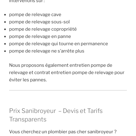
intervenons sur :
pompe de relevage cave
pompe de relevage sous-sol
pompe de relevage copropriété
pompe de relevage en panne
pompe de relevage qui tourne en permanence
pompe de relevage ne s’arrête plus
Nous proposons également entretien pompe de
relevage et contrat entretien pompe de relevage pour
éviter les pannes.
Prix Sanibroyeur – Devis et Tarifs
Transparents
Vous cherchez un plombier pas cher sanibroyeur ?