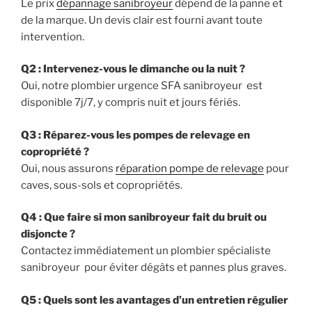
Le prix
dépannage sanibroyeur
dépend de la panne et
de la marque. Un devis clair est fourni avant toute
intervention.
Q2 : Intervenez-vous le dimanche ou la nuit ?
Oui, notre plombier urgence SFA sanibroyeur est
disponible 7j/7, y compris nuit et jours fériés.
Q3 : Réparez-vous les pompes de relevage en
copropriété ?
Oui, nous assurons
réparation pompe de relevage
pour
caves, sous-sols et copropriétés.
Q4 : Que faire si mon sanibroyeur fait du bruit ou
disjoncte ?
Contactez immédiatement un plombier spécialiste
sanibroyeur pour éviter dégâts et pannes plus graves.
Q5 : Quels sont les avantages d’un entretien régulier