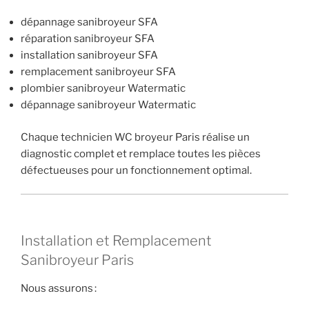
dépannage sanibroyeur SFA
réparation sanibroyeur SFA
installation sanibroyeur SFA
remplacement sanibroyeur SFA
plombier sanibroyeur Watermatic
dépannage sanibroyeur Watermatic
Chaque technicien WC broyeur Paris réalise un
diagnostic complet et remplace toutes les pièces
défectueuses pour un fonctionnement optimal.
Installation et Remplacement
Sanibroyeur Paris
Nous assurons :