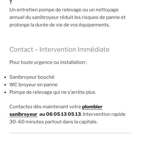
?
Un entretien pompe de relevage ou un nettoyage
annuel du sanibroyeur réduit les risques de panne et
prolonge la durée de vie de vos équipements.
Contact – Intervention Immédiate
Pour toute urgence ou installation :
Sanibroyeur bouché
WC broyeur en panne
Pompe de relevage qui ne s’arrête plus
Contactez dès maintenant votre
plombier
sanibroyeur
au 06 05 13 05 13
. Intervention rapide
30–60 minutes partout dans la capitale.