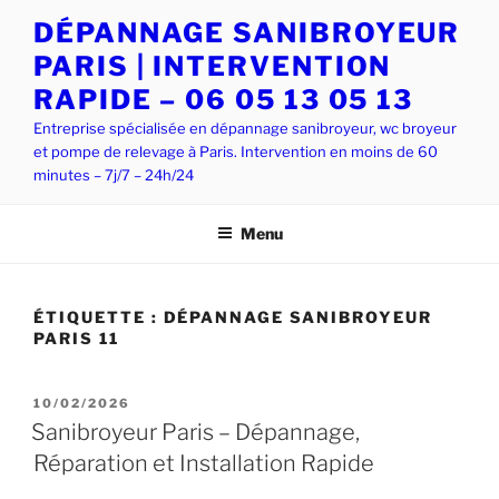
Aller
DÉPANNAGE SANIBROYEUR
au
PARIS | INTERVENTION
contenu
principal
RAPIDE – 06 05 13 05 13
Entreprise spécialisée en dépannage sanibroyeur, wc broyeur
et pompe de relevage à Paris. Intervention en moins de 60
minutes – 7j/7 – 24h/24
Menu
ÉTIQUETTE :
DÉPANNAGE SANIBROYEUR
PARIS 11
PUBLIÉ
10/02/2026
LE
Sanibroyeur Paris – Dépannage,
Réparation et Installation Rapide