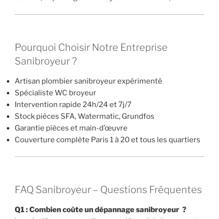
Pourquoi Choisir Notre Entreprise
Sanibroyeur ?
Artisan plombier sanibroyeur expérimenté
Spécialiste WC broyeur
Intervention rapide 24h/24 et 7j/7
Stock pièces SFA, Watermatic, Grundfos
Garantie pièces et main-d’œuvre
Couverture complète Paris 1 à 20 et tous les quartiers
FAQ Sanibroyeur – Questions Fréquentes
Q1 : Combien coûte un dépannage sanibroyeur ?