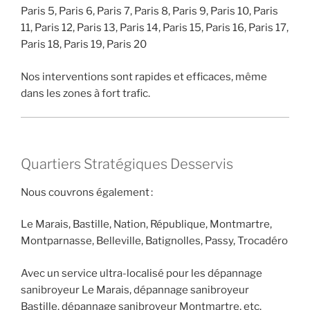
Paris 5, Paris 6, Paris 7, Paris 8, Paris 9, Paris 10, Paris
11, Paris 12, Paris 13, Paris 14, Paris 15, Paris 16, Paris 17,
Paris 18, Paris 19, Paris 20
Nos interventions sont rapides et efficaces, même
dans les zones à fort trafic.
Quartiers Stratégiques Desservis
Nous couvrons également :
Le Marais, Bastille, Nation, République, Montmartre,
Montparnasse, Belleville, Batignolles, Passy, Trocadéro
Avec un service ultra-localisé pour les dépannage
sanibroyeur Le Marais, dépannage sanibroyeur
Bastille, dépannage sanibroyeur Montmartre, etc.