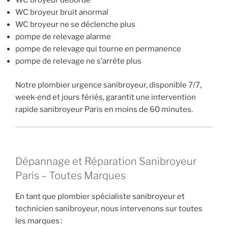
WC broyeur déborde
WC broyeur bruit anormal
WC broyeur ne se déclenche plus
pompe de relevage alarme
pompe de relevage qui tourne en permanence
pompe de relevage ne s’arrête plus
Notre plombier urgence sanibroyeur, disponible 7/7,
week-end et jours fériés, garantit une intervention
rapide sanibroyeur Paris en moins de 60 minutes.
Dépannage et Réparation Sanibroyeur
Paris – Toutes Marques
En tant que plombier spécialiste sanibroyeur et
technicien sanibroyeur, nous intervenons sur toutes
les marques :