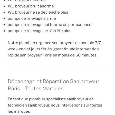
WC broyeur déborde
WC broyeur bruit anormal
WC broyeur ne se déclenche plus
pompe de relevage alarme
pompe de relevage qui tourne en permanence
pompe de relevage ne s’arrête plus
Notre plombier urgence sanibroyeur, disponible 7/7,
week-end et jours fériés, garantit une intervention
rapide sanibroyeur Paris en moins de 60 minutes.
Dépannage et Réparation Sanibroyeur
Paris – Toutes Marques
En tant que plombier spécialiste sanibroyeur et
technicien sanibroyeur, nous intervenons sur toutes
les marques :