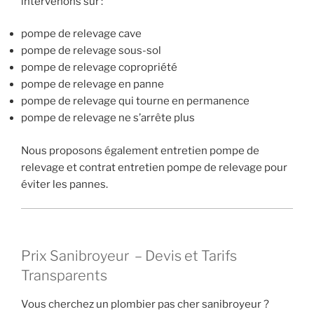
intervenons sur :
pompe de relevage cave
pompe de relevage sous-sol
pompe de relevage copropriété
pompe de relevage en panne
pompe de relevage qui tourne en permanence
pompe de relevage ne s’arrête plus
Nous proposons également entretien pompe de
relevage et contrat entretien pompe de relevage pour
éviter les pannes.
Prix Sanibroyeur – Devis et Tarifs
Transparents
Vous cherchez un plombier pas cher sanibroyeur ?