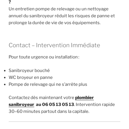
?
Un entretien pompe de relevage ou un nettoyage
annuel du sanibroyeur réduit les risques de panne et
prolonge la durée de vie de vos équipements.
Contact – Intervention Immédiate
Pour toute urgence ou installation :
Sanibroyeur bouché
WC broyeur en panne
Pompe de relevage qui ne s’arrête plus
Contactez dès maintenant votre
plombier
sanibroyeur
au 06 05 13 05 13
. Intervention rapide
30–60 minutes partout dans la capitale.