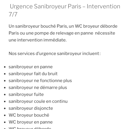
Urgence Sanibroyeur Paris – Intervention
7/7
Un sanibroyeur bouché Paris, un WC broyeur déborde
Paris ou une pompe de relevage en panne nécessite
une intervention immédiate.
Nos services d’urgence sanibroyeur incluent :
sanibroyeur en panne
sanibroyeur fait du bruit
sanibroyeur ne fonctionne plus
sanibroyeur ne démarre plus
sanibroyeur fuite
sanibroyeur coule en continu
sanibroyeur disjoncte
WC broyeur bouché
WC broyeur en panne