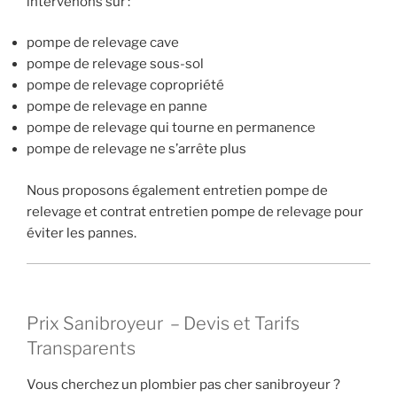
intervenons sur :
pompe de relevage cave
pompe de relevage sous-sol
pompe de relevage copropriété
pompe de relevage en panne
pompe de relevage qui tourne en permanence
pompe de relevage ne s’arrête plus
Nous proposons également entretien pompe de
relevage et contrat entretien pompe de relevage pour
éviter les pannes.
Prix Sanibroyeur – Devis et Tarifs
Transparents
Vous cherchez un plombier pas cher sanibroyeur ?