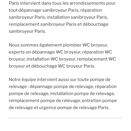
Paris intervient dans tous les arrondissements pour
tout dépannage sanibroyeur Paris, réparation
sanibroyeur Paris, installation sanibroyeur Paris,
remplacement sanibroyeur Paris et débou­chage
sanibroyeur Paris.
Nous sommes également plombier WC broyeur,
experts en dépannage WC broyeur, réparation WC
broyeur, installation WC broyeur, remplacement WC
broyeur et débou­chage WC broyeur Paris.
Notre équipe intervient aussi sur toute pompe de
relevage : dépannage pompe de relevage, réparation
pompe de relevage, installation pompe de relevage,
remplacement pompe de relevage, entretien pompe
de relevage et urgence pompe de relevage Paris.