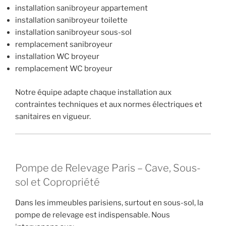
installation sanibroyeur appartement
installation sanibroyeur toilette
installation sanibroyeur sous-sol
remplacement sanibroyeur
installation WC broyeur
remplacement WC broyeur
Notre équipe adapte chaque installation aux
contraintes techniques et aux normes électriques et
sanitaires en vigueur.
Pompe de Relevage Paris – Cave, Sous-
sol et Copropriété
Dans les immeubles parisiens, surtout en sous-sol, la
pompe de relevage est indispensable. Nous