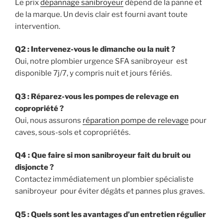
Le prix
dépannage sanibroyeur
dépend de la panne et
de la marque. Un devis clair est fourni avant toute
intervention.
Q2 : Intervenez-vous le dimanche ou la nuit ?
Oui, notre plombier urgence SFA sanibroyeur est
disponible 7j/7, y compris nuit et jours fériés.
Q3 : Réparez-vous les pompes de relevage en
copropriété ?
Oui, nous assurons
réparation pompe de relevage
pour
caves, sous-sols et copropriétés.
Q4 : Que faire si mon sanibroyeur fait du bruit ou
disjoncte ?
Contactez immédiatement un plombier spécialiste
sanibroyeur pour éviter dégâts et pannes plus graves.
Q5 : Quels sont les avantages d’un entretien régulier