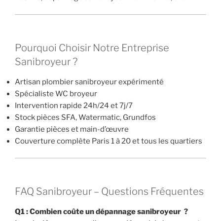
Pourquoi Choisir Notre Entreprise
Sanibroyeur ?
Artisan plombier sanibroyeur expérimenté
Spécialiste WC broyeur
Intervention rapide 24h/24 et 7j/7
Stock pièces SFA, Watermatic, Grundfos
Garantie pièces et main-d’œuvre
Couverture complète Paris 1 à 20 et tous les quartiers
FAQ Sanibroyeur – Questions Fréquentes
Q1 : Combien coûte un dépannage sanibroyeur ?