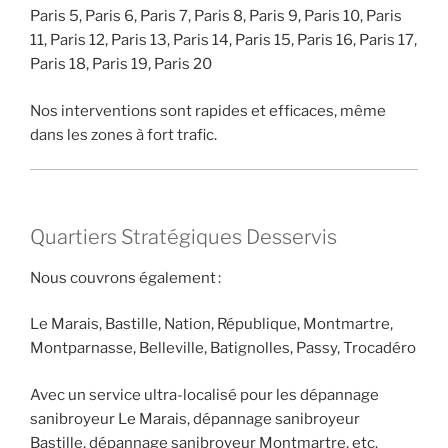
Paris 5, Paris 6, Paris 7, Paris 8, Paris 9, Paris 10, Paris
11, Paris 12, Paris 13, Paris 14, Paris 15, Paris 16, Paris 17,
Paris 18, Paris 19, Paris 20
Nos interventions sont rapides et efficaces, même
dans les zones à fort trafic.
Quartiers Stratégiques Desservis
Nous couvrons également :
Le Marais, Bastille, Nation, République, Montmartre,
Montparnasse, Belleville, Batignolles, Passy, Trocadéro
Avec un service ultra-localisé pour les dépannage
sanibroyeur Le Marais, dépannage sanibroyeur
Bastille, dépannage sanibroyeur Montmartre, etc.