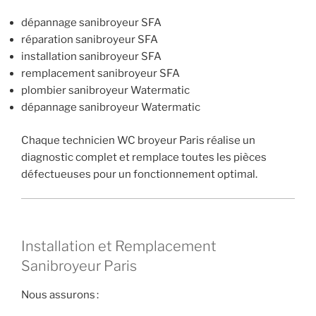
dépannage sanibroyeur SFA
réparation sanibroyeur SFA
installation sanibroyeur SFA
remplacement sanibroyeur SFA
plombier sanibroyeur Watermatic
dépannage sanibroyeur Watermatic
Chaque technicien WC broyeur Paris réalise un
diagnostic complet et remplace toutes les pièces
défectueuses pour un fonctionnement optimal.
Installation et Remplacement
Sanibroyeur Paris
Nous assurons :