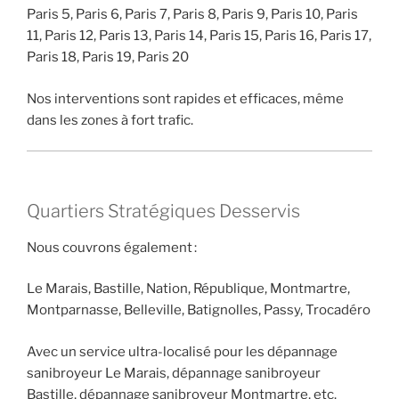
Paris 5, Paris 6, Paris 7, Paris 8, Paris 9, Paris 10, Paris
11, Paris 12, Paris 13, Paris 14, Paris 15, Paris 16, Paris 17,
Paris 18, Paris 19, Paris 20
Nos interventions sont rapides et efficaces, même
dans les zones à fort trafic.
Quartiers Stratégiques Desservis
Nous couvrons également :
Le Marais, Bastille, Nation, République, Montmartre,
Montparnasse, Belleville, Batignolles, Passy, Trocadéro
Avec un service ultra-localisé pour les dépannage
sanibroyeur Le Marais, dépannage sanibroyeur
Bastille, dépannage sanibroyeur Montmartre, etc.