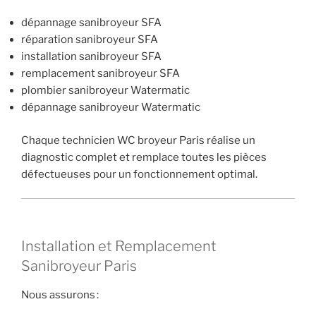
dépannage sanibroyeur SFA
réparation sanibroyeur SFA
installation sanibroyeur SFA
remplacement sanibroyeur SFA
plombier sanibroyeur Watermatic
dépannage sanibroyeur Watermatic
Chaque technicien WC broyeur Paris réalise un
diagnostic complet et remplace toutes les pièces
défectueuses pour un fonctionnement optimal.
Installation et Remplacement
Sanibroyeur Paris
Nous assurons :