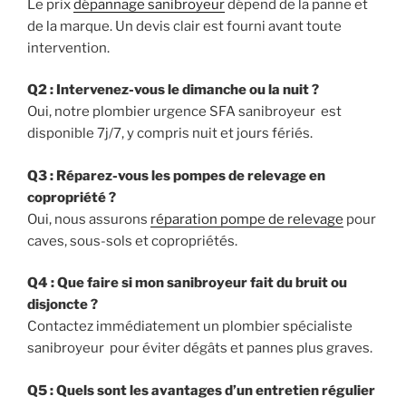
Le prix
dépannage sanibroyeur
dépend de la panne et
de la marque. Un devis clair est fourni avant toute
intervention.
Q2 : Intervenez-vous le dimanche ou la nuit ?
Oui, notre plombier urgence SFA sanibroyeur est
disponible 7j/7, y compris nuit et jours fériés.
Q3 : Réparez-vous les pompes de relevage en
copropriété ?
Oui, nous assurons
réparation pompe de relevage
pour
caves, sous-sols et copropriétés.
Q4 : Que faire si mon sanibroyeur fait du bruit ou
disjoncte ?
Contactez immédiatement un plombier spécialiste
sanibroyeur pour éviter dégâts et pannes plus graves.
Q5 : Quels sont les avantages d’un entretien régulier