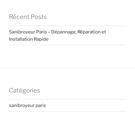
Récent Posts
Sanibroyeur Paris – Dépannage, Réparation et
Installation Rapide
Catégories
sanibroyeur paris