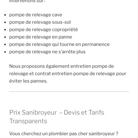
intervenons sur :
pompe de relevage cave
pompe de relevage sous-sol
pompe de relevage copropriété
pompe de relevage en panne
pompe de relevage qui tourne en permanence
pompe de relevage ne s’arrête plus
Nous proposons également entretien pompe de
relevage et contrat entretien pompe de relevage pour
éviter les pannes.
Prix Sanibroyeur – Devis et Tarifs
Transparents
Vous cherchez un plombier pas cher sanibroyeur ?