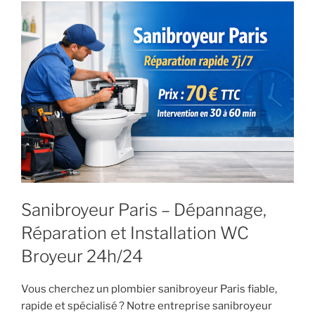
Sanibroyeur Paris – Dépannage,
Réparation et Installation WC
Broyeur 24h/24
Vous cherchez un plombier sanibroyeur Paris fiable,
rapide et spécialisé ? Notre entreprise sanibroyeur