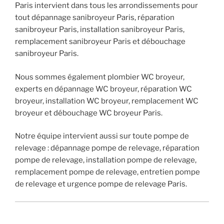
Paris intervient dans tous les arrondissements pour
tout dépannage sanibroyeur Paris, réparation
sanibroyeur Paris, installation sanibroyeur Paris,
remplacement sanibroyeur Paris et débou­chage
sanibroyeur Paris.
Nous sommes également plombier WC broyeur,
experts en dépannage WC broyeur, réparation WC
broyeur, installation WC broyeur, remplacement WC
broyeur et débou­chage WC broyeur Paris.
Notre équipe intervient aussi sur toute pompe de
relevage : dépannage pompe de relevage, réparation
pompe de relevage, installation pompe de relevage,
remplacement pompe de relevage, entretien pompe
de relevage et urgence pompe de relevage Paris.