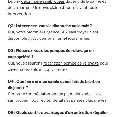
Le prix
dépannage sanibroyeur
dépend de la panne et
de la marque. Un devis clair est fourni avant toute
intervention.
Q2 : Intervenez-vous le dimanche ou la nuit ?
Oui, notre plombier urgence SFA sanibroyeur est
disponible 7j/7, y compris nuit et jours fériés.
Q3 : Réparez-vous les pompes de relevage en
copropriété ?
Oui, nous assurons
réparation pompe de relevage
pour
caves, sous-sols et copropriétés.
Q4 : Que faire si mon sanibroyeur fait du bruit ou
disjoncte ?
Contactez immédiatement un plombier spécialiste
sanibroyeur pour éviter dégâts et pannes plus graves.
Q5 : Quels sont les avantages d’un entretien régulier