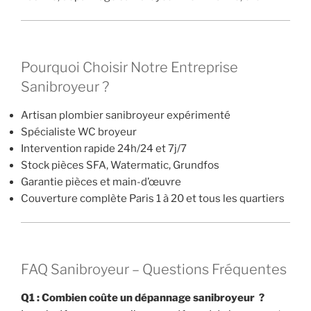
Pourquoi Choisir Notre Entreprise
Sanibroyeur ?
Artisan plombier sanibroyeur expérimenté
Spécialiste WC broyeur
Intervention rapide 24h/24 et 7j/7
Stock pièces SFA, Watermatic, Grundfos
Garantie pièces et main-d’œuvre
Couverture complète Paris 1 à 20 et tous les quartiers
FAQ Sanibroyeur – Questions Fréquentes
Q1 : Combien coûte un dépannage sanibroyeur ?