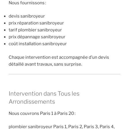
Nous fournissons :
devis sanibroyeur
prix réparation sanibroyeur
tarif plombier sanibroyeur
prix dépannage sanibroyeur
coût installation sanibroyeur
Chaque intervention est accompagnée d’un devis
détaillé avant travaux, sans surprise.
Intervention dans Tous les
Arrondissements
Nous couvrons Paris 1 à Paris 20 :
plombier sanibroyeur Paris 1, Paris 2, Paris 3, Paris 4,