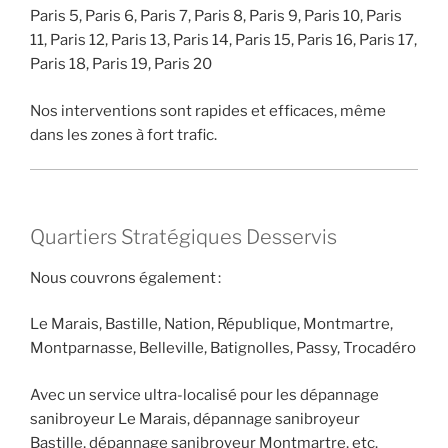
Paris 5, Paris 6, Paris 7, Paris 8, Paris 9, Paris 10, Paris
11, Paris 12, Paris 13, Paris 14, Paris 15, Paris 16, Paris 17,
Paris 18, Paris 19, Paris 20
Nos interventions sont rapides et efficaces, même
dans les zones à fort trafic.
Quartiers Stratégiques Desservis
Nous couvrons également :
Le Marais, Bastille, Nation, République, Montmartre,
Montparnasse, Belleville, Batignolles, Passy, Trocadéro
Avec un service ultra-localisé pour les dépannage
sanibroyeur Le Marais, dépannage sanibroyeur
Bastille, dépannage sanibroyeur Montmartre, etc.