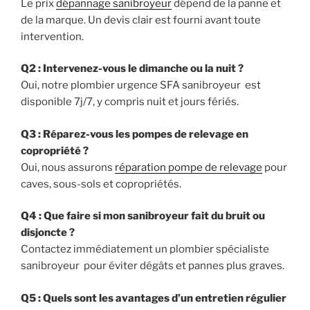
Le prix
dépannage sanibroyeur
dépend de la panne et
de la marque. Un devis clair est fourni avant toute
intervention.
Q2 : Intervenez-vous le dimanche ou la nuit ?
Oui, notre plombier urgence SFA sanibroyeur est
disponible 7j/7, y compris nuit et jours fériés.
Q3 : Réparez-vous les pompes de relevage en
copropriété ?
Oui, nous assurons
réparation pompe de relevage
pour
caves, sous-sols et copropriétés.
Q4 : Que faire si mon sanibroyeur fait du bruit ou
disjoncte ?
Contactez immédiatement un plombier spécialiste
sanibroyeur pour éviter dégâts et pannes plus graves.
Q5 : Quels sont les avantages d’un entretien régulier