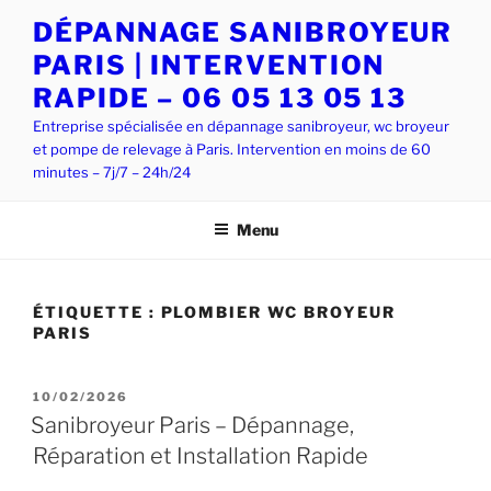
Aller
DÉPANNAGE SANIBROYEUR
au
PARIS | INTERVENTION
contenu
principal
RAPIDE – 06 05 13 05 13
Entreprise spécialisée en dépannage sanibroyeur, wc broyeur
et pompe de relevage à Paris. Intervention en moins de 60
minutes – 7j/7 – 24h/24
Menu
ÉTIQUETTE :
PLOMBIER WC BROYEUR
PARIS
PUBLIÉ
10/02/2026
LE
Sanibroyeur Paris – Dépannage,
Réparation et Installation Rapide