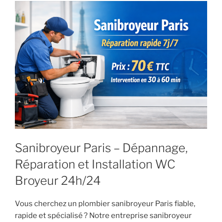
Sanibroyeur Paris – Dépannage,
Réparation et Installation WC
Broyeur 24h/24
Vous cherchez un plombier sanibroyeur Paris fiable,
rapide et spécialisé ? Notre entreprise sanibroyeur