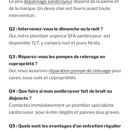
Le prix
dépannage sanibroyeur
dépend de la panne et
de la marque. Un devis clair est fourni avant toute
intervention.
Q2 : Intervenez-vous le dimanche ou la nuit ?
Oui, notre plombier urgence SFA sanibroyeur est
disponible 7j/7, y compris nuit et jours fériés.
Q3 : Réparez-vous les pompes de relevage en
copropriété ?
Oui, nous assurons
réparation pompe de relevage
pour
caves, sous-sols et copropriétés.
Q4 : Que faire si mon sanibroyeur fait du bruit ou
disjoncte ?
Contactez immédiatement un plombier spécialiste
sanibroyeur pour éviter dégâts et pannes plus graves.
Q5 : Quels sont les avantages d’un entretien régulier