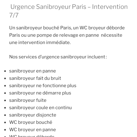
Urgence Sanibroyeur Paris – Intervention
7/7
Un sanibroyeur bouché Paris, un WC broyeur déborde
Paris ou une pompe de relevage en panne nécessite
une intervention immédiate.
Nos services d’urgence sanibroyeur incluent :
sanibroyeur en panne
sanibroyeur fait du bruit
sanibroyeur ne fonctionne plus
sanibroyeur ne démarre plus
sanibroyeur fuite
sanibroyeur coule en continu
sanibroyeur disjoncte
WC broyeur bouché
WC broyeur en panne