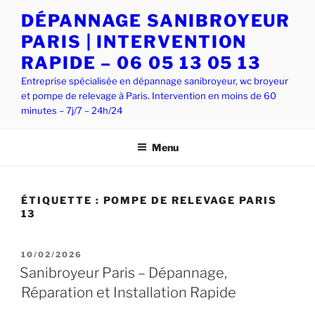
Aller
DÉPANNAGE SANIBROYEUR
au
PARIS | INTERVENTION
contenu
principal
RAPIDE – 06 05 13 05 13
Entreprise spécialisée en dépannage sanibroyeur, wc broyeur
et pompe de relevage à Paris. Intervention en moins de 60
minutes – 7j/7 – 24h/24
Menu
ÉTIQUETTE :
POMPE DE RELEVAGE PARIS
13
PUBLIÉ
10/02/2026
LE
Sanibroyeur Paris – Dépannage,
Réparation et Installation Rapide