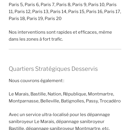
Paris 5, Paris 6, Paris 7, Paris 8, Paris 9, Paris 10, Paris
11, Paris 12, Paris 13, Paris 14, Paris 15, Paris 16, Paris 17,
Paris 18, Paris 19, Paris 20
Nos interventions sont rapides et efficaces, même
dans les zones à fort trafic.
Quartiers Stratégiques Desservis
Nous couvrons également :
Le Marais, Bastille, Nation, République, Montmartre,
Montparnasse, Belleville, Batignolles, Passy, Trocadéro
Avec un service ultra-localisé pour les dépannage
sanibroyeur Le Marais, dépannage sanibroyeur
Bastille, dépannage sanibroyeur Montmartre, etc.