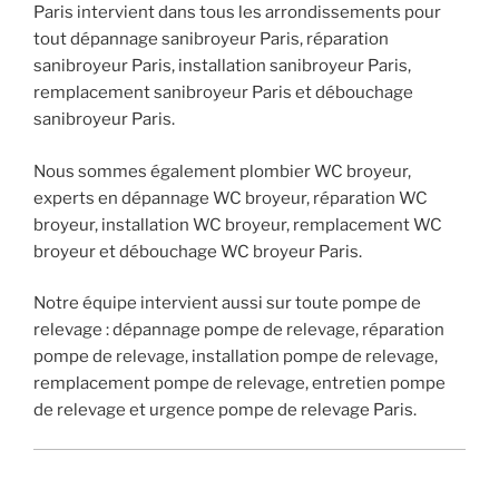
Paris intervient dans tous les arrondissements pour
tout dépannage sanibroyeur Paris, réparation
sanibroyeur Paris, installation sanibroyeur Paris,
remplacement sanibroyeur Paris et débou­chage
sanibroyeur Paris.
Nous sommes également plombier WC broyeur,
experts en dépannage WC broyeur, réparation WC
broyeur, installation WC broyeur, remplacement WC
broyeur et débou­chage WC broyeur Paris.
Notre équipe intervient aussi sur toute pompe de
relevage : dépannage pompe de relevage, réparation
pompe de relevage, installation pompe de relevage,
remplacement pompe de relevage, entretien pompe
de relevage et urgence pompe de relevage Paris.