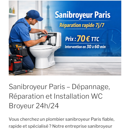
Sanibroyeur Paris – Dépannage,
Réparation et Installation WC
Broyeur 24h/24
Vous cherchez un plombier sanibroyeur Paris fiable,
rapide et spécialisé ? Notre entreprise sanibroyeur