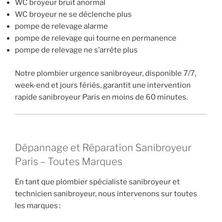
WC broyeur bruit anormal
WC broyeur ne se déclenche plus
pompe de relevage alarme
pompe de relevage qui tourne en permanence
pompe de relevage ne s’arrête plus
Notre plombier urgence sanibroyeur, disponible 7/7,
week-end et jours fériés, garantit une intervention
rapide sanibroyeur Paris en moins de 60 minutes.
Dépannage et Réparation Sanibroyeur
Paris – Toutes Marques
En tant que plombier spécialiste sanibroyeur et
technicien sanibroyeur, nous intervenons sur toutes
les marques :