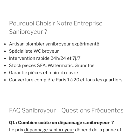
Pourquoi Choisir Notre Entreprise
Sanibroyeur ?
Artisan plombier sanibroyeur expérimenté
Spécialiste WC broyeur
Intervention rapide 24h/24 et 7j/7
Stock pièces SFA, Watermatic, Grundfos
Garantie pièces et main-d’œuvre
Couverture complète Paris 1 à 20 et tous les quartiers
FAQ Sanibroyeur – Questions Fréquentes
Q1 : Combien coûte un dépannage sanibroyeur ?
Le prix
dépannage sanibroyeur
dépend de la panne et