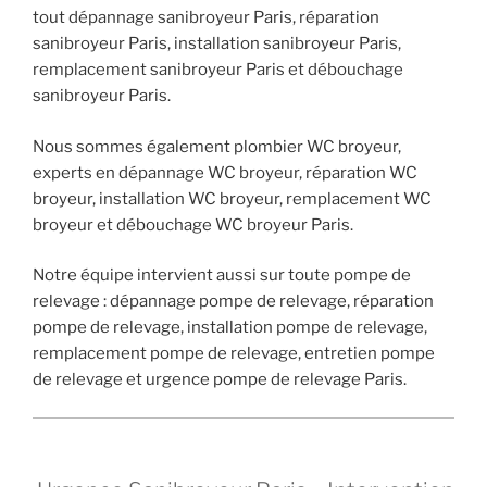
tout dépannage sanibroyeur Paris, réparation
sanibroyeur Paris, installation sanibroyeur Paris,
remplacement sanibroyeur Paris et débou­chage
sanibroyeur Paris.
Nous sommes également plombier WC broyeur,
experts en dépannage WC broyeur, réparation WC
broyeur, installation WC broyeur, remplacement WC
broyeur et débou­chage WC broyeur Paris.
Notre équipe intervient aussi sur toute pompe de
relevage : dépannage pompe de relevage, réparation
pompe de relevage, installation pompe de relevage,
remplacement pompe de relevage, entretien pompe
de relevage et urgence pompe de relevage Paris.