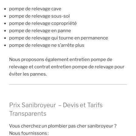
pompe de relevage cave
pompe de relevage sous-sol
pompe de relevage copropriété
pompe de relevage en panne
pompe de relevage qui tourne en permanence
pompe de relevage ne s’arrête plus
Nous proposons également entretien pompe de
relevage et contrat entretien pompe de relevage pour
éviter les pannes.
Prix Sanibroyeur – Devis et Tarifs
Transparents
Vous cherchez un plombier pas cher sanibroyeur ?
Nous fournissons :