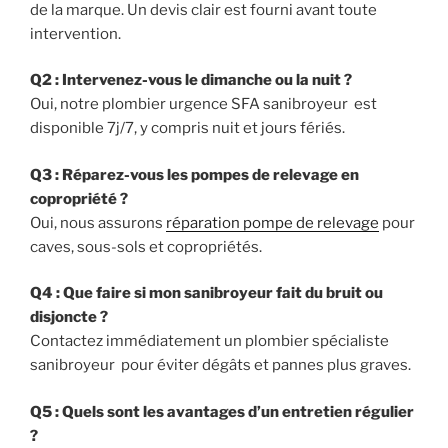
de la marque. Un devis clair est fourni avant toute
intervention.
Q2 : Intervenez-vous le dimanche ou la nuit ?
Oui, notre plombier urgence SFA sanibroyeur est
disponible 7j/7, y compris nuit et jours fériés.
Q3 : Réparez-vous les pompes de relevage en
copropriété ?
Oui, nous assurons
réparation pompe de relevage
pour
caves, sous-sols et copropriétés.
Q4 : Que faire si mon sanibroyeur fait du bruit ou
disjoncte ?
Contactez immédiatement un plombier spécialiste
sanibroyeur pour éviter dégâts et pannes plus graves.
Q5 : Quels sont les avantages d’un entretien régulier
?