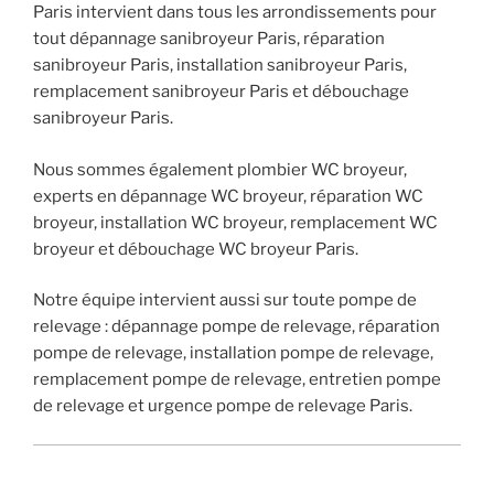
Paris intervient dans tous les arrondissements pour
tout dépannage sanibroyeur Paris, réparation
sanibroyeur Paris, installation sanibroyeur Paris,
remplacement sanibroyeur Paris et débou­chage
sanibroyeur Paris.
Nous sommes également plombier WC broyeur,
experts en dépannage WC broyeur, réparation WC
broyeur, installation WC broyeur, remplacement WC
broyeur et débou­chage WC broyeur Paris.
Notre équipe intervient aussi sur toute pompe de
relevage : dépannage pompe de relevage, réparation
pompe de relevage, installation pompe de relevage,
remplacement pompe de relevage, entretien pompe
de relevage et urgence pompe de relevage Paris.