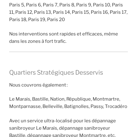
Paris 5, Paris 6, Paris 7, Paris 8, Paris 9, Paris 10, Paris
11, Paris 12, Paris 13, Paris 14, Paris 15, Paris 16, Paris 17,
Paris 18, Paris 19, Paris 20
Nos interventions sont rapides et efficaces, même
dans les zones à fort trafic.
Quartiers Stratégiques Desservis
Nous couvrons également :
Le Marais, Bastille, Nation, République, Montmartre,
Montparnasse, Belleville, Batignolles, Passy, Trocadéro
Avec un service ultra-localisé pour les dépannage
sanibroyeur Le Marais, dépannage sanibroyeur
Bastille, dépannage sanibroyeur Montmartre, etc.