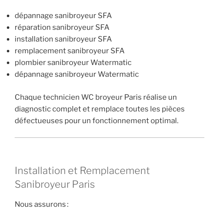
dépannage sanibroyeur SFA
réparation sanibroyeur SFA
installation sanibroyeur SFA
remplacement sanibroyeur SFA
plombier sanibroyeur Watermatic
dépannage sanibroyeur Watermatic
Chaque technicien WC broyeur Paris réalise un
diagnostic complet et remplace toutes les pièces
défectueuses pour un fonctionnement optimal.
Installation et Remplacement
Sanibroyeur Paris
Nous assurons :