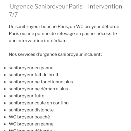
Urgence Sanibroyeur Paris – Intervention
7/7
Un sanibroyeur bouché Paris, un WC broyeur déborde
Paris ou une pompe de relevage en panne nécessite
une intervention immédiate.
Nos services d’urgence sanibroyeur incluent :
sanibroyeur en panne
sanibroyeur fait du bruit
sanibroyeur ne fonctionne plus
sanibroyeur ne démarre plus
sanibroyeur fuite
sanibroyeur coule en continu
sanibroyeur disjoncte
WC broyeur bouché
WC broyeur en panne